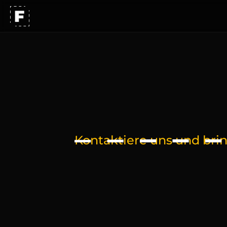
Unser Ansatz
Arbeiten
K
o
n
t
Karriere
Kontaktiere uns und bri