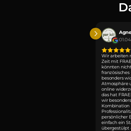
D
Agne
01.04
Wir arbeiten n
Zeit mit FR
könnten nicht 
französisches 
besonders wic
Atmosphäre u
online widerz
das hat FRAE
wir besonders 
Kombination a
Professionalit
persönlicher B
einfach ein S
übergestülpt 