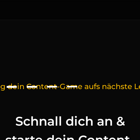
a
k
t
ng dein Content-Game aufs nächste L
Schnall dich an &
starte dein Content-