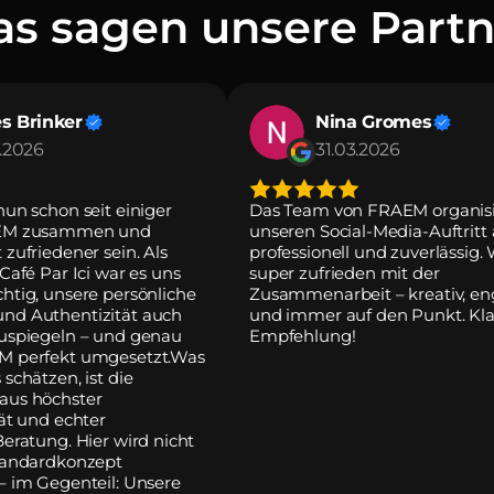
as sagen unsere Partn
s Brinker
Nina Gromes
.2026
31.03.2026
un schon seit einiger 
Das Team von FRAEM organisie
AEM zusammen und 
unseren Social-Media-Auftritt 
zufriedener sein. Als 
professionell und zuverlässig. W
Café Par Ici war es uns 
super zufrieden mit der 
htig, unsere persönliche 
Zusammenarbeit – kreativ, eng
nd Authentizität auch 
und immer auf den Punkt. Kla
uspiegeln – und genau 
Empfehlung!
M perfekt umgesetzt.Was 
schätzen, ist die 
us höchster 
ät und echter 
eratung. Hier wird nicht 
tandardkonzept 
– im Gegenteil: Unsere 