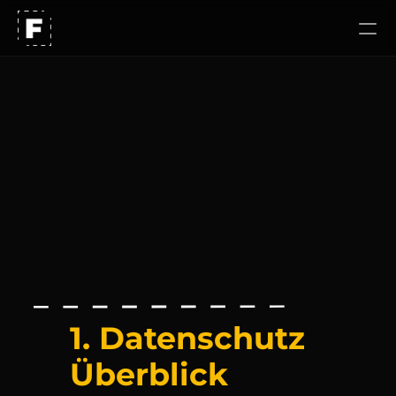
Unser Ansatz
Arbeiten
Karriere
P
r
i
v
a
c
y
P
o
l
i
c
y
1. Datenschutz 
Überblick