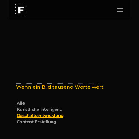
Unser Ansatz
Arbeiten
V
i
d
e
o
s
Karriere
Wenn ein Bild tausend Worte wert 
ist, dann ist vielleicht ein Video 
Millionen Menschen wert
Alle
Künstliche Intelligenz
Geschäftsentwicklung
Content Erstellung