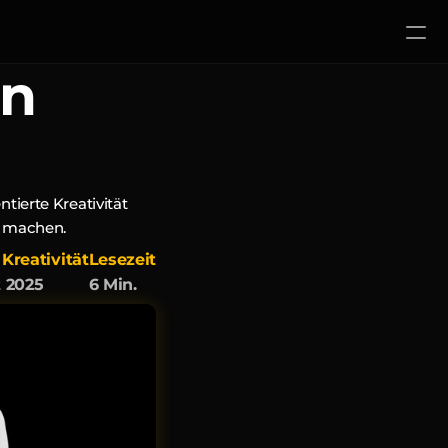
en
ierte Kreativität 
u machen.
Kreativität
Lesezeit
t 2025
6 Min.